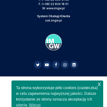
F.
(+48) 22 834 18 01
W.
www.imgw.pl
System Obsługi Klienta
sok.imgw.pl
x
Powyższa strona jest serwisem informacyjnym IMGW-
Ta strona wykorzystuje pliki cookies (ciasteczka)
PIB,
Copyright IMGW-PIB Wszelkie prawa zastrzeżone
w celu zapewnienia najwyższej jakości. Dalsze
korzystanie ze strony oznacza akceptację ich
użycia.
Więcej