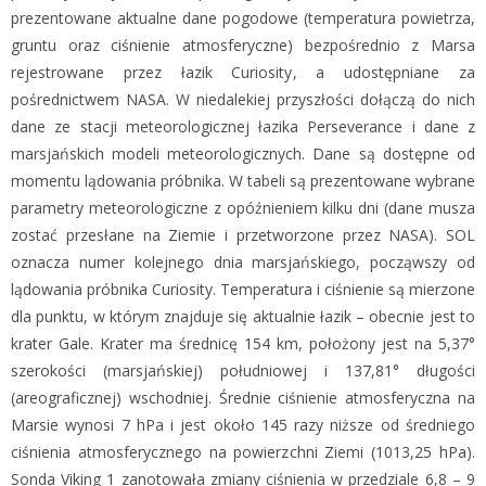
prezentowane aktualne dane pogodowe (temperatura powietrza,
gruntu oraz ciśnienie atmosferyczne) bezpośrednio z Marsa
rejestrowane przez łazik Curiosity, a udostępniane za
pośrednictwem NASA. W niedalekiej przyszłości dołączą do nich
dane ze stacji meteorologicznej łazika Perseverance i dane z
marsjańskich modeli meteorologicznych. Dane są dostępne od
momentu lądowania próbnika. W tabeli są prezentowane wybrane
parametry meteorologiczne z opóźnieniem kilku dni (dane musza
zostać przesłane na Ziemie i przetworzone przez NASA). SOL
oznacza numer kolejnego dnia marsjańskiego, począwszy od
lądowania próbnika Curiosity. Temperatura i ciśnienie są mierzone
dla punktu, w którym znajduje się aktualnie łazik – obecnie jest to
krater Gale. Krater ma średnicę 154 km, położony jest na 5,37°
szerokości (marsjańskiej) południowej i 137,81° długości
(areograficznej) wschodniej. Średnie ciśnienie atmosferyczna na
Marsie wynosi 7 hPa i jest około 145 razy niższe od średniego
ciśnienia atmosferycznego na powierzchni Ziemi (1013,25 hPa).
Sonda Viking 1 zanotowała zmiany ciśnienia w przedziale 6,8 – 9