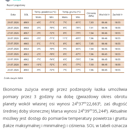
Ekonomia zużycia energii przez podzespoły łazika umożliwia
pomiary przez 3 godziny na dobę (gwiazdowy okres obrotu
h
m
s
planety wokół własnej osi wynosi 24
37
22,663
, zaś długość
h
m
s
średniej doby słonecznej Marsa wynosi 24
39
35,244
). Aktualnie
możliwy jest dostęp do pomiarów temperatury powietrza i gruntu
(także maksymalnej i minimalnej) i ciśnienia. SOL w tabeli oznacza