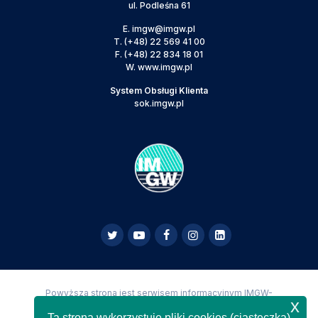
ul. Podleśna 61
E.
imgw@imgw.pl
T.
(+48) 22 569 41 00
F.
(+48) 22 834 18 01
W.
www.imgw.pl
System Obsługi Klienta
sok.imgw.pl
Powyższa strona jest serwisem informacyjnym IMGW-
x
PIB,
Copyright IMGW-PIB Wszelkie prawa zastrzeżone
Ta strona wykorzystuje pliki cookies (ciasteczka)