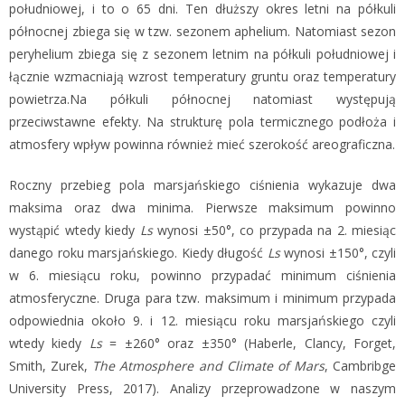
południowej, i to o 65 dni. Ten dłuższy okres letni na półkuli
północnej zbiega się w tzw. sezonem aphelium. Natomiast sezon
peryhelium zbiega się z sezonem letnim na półkuli południowej i
łącznie wzmacniają wzrost temperatury gruntu oraz temperatury
powietrza.Na półkuli północnej natomiast występują
przeciwstawne efekty. Na strukturę pola termicznego podłoża i
atmosfery wpływ powinna również mieć szerokość areograficzna.
Roczny przebieg pola marsjańskiego ciśnienia wykazuje dwa
maksima oraz dwa minima. Pierwsze maksimum powinno
wystąpić wtedy kiedy
Ls
wynosi ±50°, co przypada na 2. miesiąc
danego roku marsjańskiego. Kiedy długość
Ls
wynosi ±150°, czyli
w 6. miesiącu roku, powinno przypadać minimum ciśnienia
atmosferyczne. Druga para tzw. maksimum i minimum przypada
odpowiednia około 9. i 12. miesiącu roku marsjańskiego czyli
wtedy kiedy
Ls
= ±260° oraz ±350° (Haberle, Clancy, Forget,
Smith, Zurek,
The Atmosphere and Climate of Mars
, Cambribge
University Press, 2017). Analizy przeprowadzone w naszym