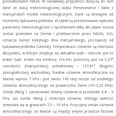
pośrednictwem NASA. W niedalekiej przyszłości dołączą do nich
dane ze stacji meteorologicznej łazika Perseverance i dane z
marsjańskich modeli meteorologicznych. Dane są dostępne od
momentu lądowania próbnika. W tabeli są prezentowane wybrane
parametry meteorologiczne z opóźnieniem kilku dni (dane musza
zostać przesłane na Ziemie i przetworzone przez NASA). SOL
oznacza numer kolejnego dnia marsjańskiego, począwszy od
lądowania próbnika Curiosity. Temperatura i ciśnienie są mierzone
dla punktu, w którym znajduje się aktualnie łazik – obecnie jest to
krater Gale. Krater ma średnicę 154 km, położony jest na 5,37°
szerokości (marsjańskiej) południowej i 137,81° długości
(areograficznej) wschodniej. Średnie ciśnienie atmosferyczna na
Marsie wynosi 7 hPa i jest około 145 razy niższe od średniego
ciśnienia atmosferycznego na powierzchni Ziemi (1013,25 hPa).
Sonda Viking 1 zanotowała zmiany ciśnienia w przedziale 6,8 – 9
hPa, zaś sonda Viking 2 zmierzyła ciśnienie, którego wartość
zmieniała się w granicach 7,5 – 10 hPa. Przyczyną zmian ciśnienia
atmosferycznego na Marsie są między innymi przejścia fazowe