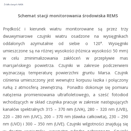
Schemat stacji monitorowania środowiska REMS
Prędkość i kierunek wiatru monitorowane są przez trzy
dwuwymiarowe czujniki wiatru osadzone na wysięgnikach
oddalonych azymutalnie od siebie o 120°. Wysięgniki
umieszczone są na różnej wysokości (różnica wysokości 50 mm)
w celu zminimalizowania zakłóceń w przepływie mas
marsjańskiego powietrza. Czujniki w zakresie podczerwieni
wyznaczają temperaturę powierzchni gruntu Marsa. Czujnik
ciśnienia umieszczony jest wewnątrz korpusu łazika i połączony
rurką z atmosferą zewnętrzną. Ponadto dokonuje się pomiaru
natężenia promieniowania ultrafioletowego, a sześć fotodiod
wchodzących w skład czujnika pracuje w zakresie następujących
kanałów spektralnych 315 – 370
nm
(UVA), 280 – 320 nm (UVB),
220 – 280 nm (UVC), 200 – 370 nm (dawka całkowita), 230 – 290
nm (UVD) i 300 – 350 nm (UVE). Czujniki wilgotności znajdują się