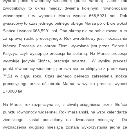
wybrali punkt równonocy wiosennej (punkt Barana). Zatem rok
zwrotnikowy to okres między dwiema kolejnymi równonocami
wiosennymi i w wypadku Marsa wynosi 668,5921 sol. Rok
gwiazdowy to czas jednego pełnego obiegu Marsa po orbicie wokół
Słońca i wynosi 668,5991 sol. Oba okresy nie są sobie równe, a to
za sprawą ruchu precesyjnego. Rok zwrotnikowy jest nieznacznie
krótszy. Precesja osi obrotu Ziemi wywołana jest przez Słońce i
Księżyc, czyli występuje precesja lunisolarną. Na Marsie precesję
wywołuje jedynie Słońce, precesja solarna. W wyniku precesji
punkt równonocy wiosennej porusza się po ekliptyce z prędkością
7″,51 w ciągu roku. Czas jednego pełnego zakreślenia stożka
precesyjnego przez oś obrotu Marsa, w wyniku precesji, wynosi
173000 lat.
Na Marsie rok rozpoczyna się z chwilą osiągnięcia przez Słońce
punktu równonocy wiosennej. Rok marsjański, na wzór kalendarza
ziemskiego, zastał podzielony na dwanaście miesięcy. Do
wyznaczenia długości miesiąca została wykorzystania jedna ze