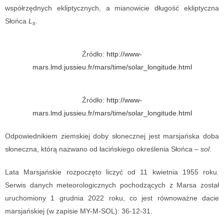
współrzędnych ekliptycznych, a mianowicie długość ekliptyczna
Słońca
L
.
s
Źródło:
http://www-
mars.lmd.jussieu.fr/mars/time/solar_longitude.html
Źródło:
http://www-
mars.lmd.jussieu.fr/mars/time/solar_longitude.html
Odpowiednikiem ziemskiej doby słonecznej jest marsjańska doba
słoneczna, którą nazwano od łacińskiego określenia Słońca –
sol
.
Lata Marsjańskie rozpoczęto liczyć od 11 kwietnia 1955 roku.
Serwis danych meteorologicznych pochodzących z Marsa został
uruchomiony 1 grudnia 2022 roku, co jest równoważne dacie
marsjańskiej (w zapisie MY-M-SOL): 36-12-31.