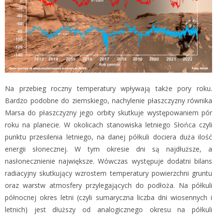
Na przebieg roczny temperatury wpływają także pory roku.
Bardzo podobne do ziemskiego, nachylenie płaszczyzny równika
Marsa do płaszczyzny jego orbity skutkuje występowaniem pór
roku na planecie. W okolicach stanowiska letniego Słońca czyli
punktu przesilenia letniego, na danej półkuli dociera duża ilość
energii słonecznej. W tym okresie dni są najdłuższe, a
nasłonecznienie największe. Wówczas występuje dodatni bilans
radiacyjny skutkujący wzrostem temperatury powierzchni gruntu
oraz warstw atmosfery przylegających do podłoża. Na półkuli
północnej okres letni (czyli sumaryczna liczba dni wiosennych i
letnich) jest dłuższy od analogicznego okresu na półkuli