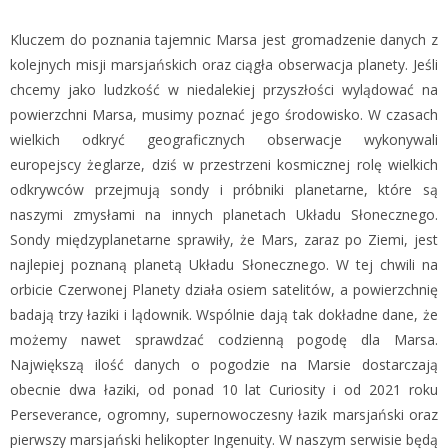
Kluczem do poznania tajemnic Marsa jest gromadzenie danych z
kolejnych misji marsjańskich oraz ciągła obserwacja planety. Jeśli
chcemy jako ludzkość w niedalekiej przyszłości wylądować na
powierzchni Marsa, musimy poznać jego środowisko. W czasach
wielkich odkryć geograficznych obserwacje wykonywali
europejscy żeglarze, dziś w przestrzeni kosmicznej rolę wielkich
odkrywców przejmują sondy i próbniki planetarne, które są
naszymi zmysłami na innych planetach Układu Słonecznego.
Sondy międzyplanetarne sprawiły, że Mars, zaraz po Ziemi, jest
najlepiej poznaną planetą Układu Słonecznego. W tej chwili na
orbicie Czerwonej Planety działa osiem satelitów, a powierzchnię
badają trzy łaziki i lądownik. Wspólnie dają tak dokładne dane, że
możemy nawet sprawdzać codzienną pogodę dla Marsa.
Największą ilość danych o pogodzie na Marsie dostarczają
obecnie dwa łaziki, od ponad 10 lat Curiosity i od 2021 roku
Perseverance, ogromny, supernowoczesny łazik marsjański oraz
pierwszy marsjański helikopter Ingenuity. W naszym serwisie będą