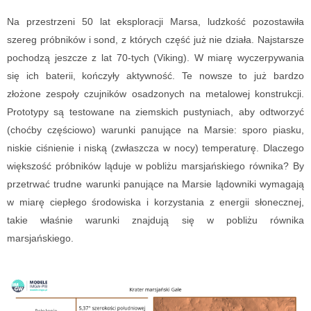
Na przestrzeni 50 lat eksploracji Marsa, ludzkość pozostawiła
szereg próbników i sond, z których część już nie działa. Najstarsze
pochodzą jeszcze z lat 70-tych (Viking). W miarę wyczerpywania
się ich baterii, kończyły aktywność. Te nowsze to już bardzo
złożone zespoły czujników osadzonych na metalowej konstrukcji.
Prototypy są testowane na ziemskich pustyniach, aby odtworzyć
(choćby częściowo) warunki panujące na Marsie: sporo piasku,
niskie ciśnienie i niską (zwłaszcza w nocy) temperaturę. Dlaczego
większość próbników ląduje w pobliżu marsjańskiego równika? By
przetrwać trudne warunki panujące na Marsie lądowniki wymagają
w miarę ciepłego środowiska i korzystania z energii słonecznej,
takie właśnie warunki znajdują się w pobliżu równika
marsjańskiego.