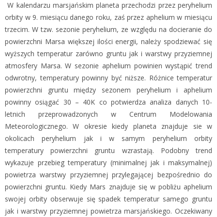
W kalendarzu marsjańskim planeta przechodzi przez peryhelium
orbity w 9. miesiącu danego roku, zaś przez aphelium w miesiącu
trzecim. W tzw. sezonie peryhelium, ze względu na docieranie do
powierzchni Marsa większej ilości energii, należy spodziewać się
wyższych temperatur zarówno gruntu jak i warstwy przyziemnej
atmosfery Marsa. W sezonie aphelium powinien wystąpić trend
odwrotny, temperatury powinny być niższe. Różnice temperatur
powierzchni gruntu między sezonem peryhelium i aphelium
powinny osiągać 30 – 40K co potwierdza analiza danych 10-
letnich przeprowadzonych w Centrum Modelowania
Meteorologicznego. W okresie kiedy planeta znajduje sie w
okolicach peryhelium jak i w samym peryhelium orbity
temperatury powierzchni gruntu wzrastają. Podobny trend
wykazuje przebieg temperatury (minimalnej jak i maksymalnej)
powietrza warstwy przyziemnej przylegającej bezpośrednio do
powierzchni gruntu. Kiedy Mars znajduje się w pobliżu aphelium
swojej orbity obserwuje się spadek temperatur samego gruntu
jak i warstwy przyziemnej powietrza marsjańskiego. Oczekiwany