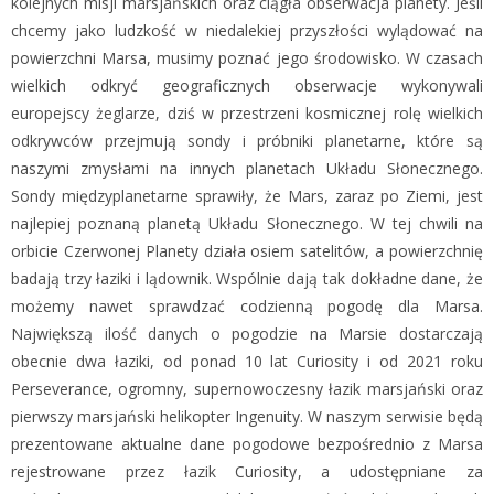
kolejnych misji marsjańskich oraz ciągła obserwacja planety. Jeśli
chcemy jako ludzkość w niedalekiej przyszłości wylądować na
powierzchni Marsa, musimy poznać jego środowisko. W czasach
wielkich odkryć geograficznych obserwacje wykonywali
europejscy żeglarze, dziś w przestrzeni kosmicznej rolę wielkich
odkrywców przejmują sondy i próbniki planetarne, które są
naszymi zmysłami na innych planetach Układu Słonecznego.
Sondy międzyplanetarne sprawiły, że Mars, zaraz po Ziemi, jest
najlepiej poznaną planetą Układu Słonecznego. W tej chwili na
orbicie Czerwonej Planety działa osiem satelitów, a powierzchnię
badają trzy łaziki i lądownik. Wspólnie dają tak dokładne dane, że
możemy nawet sprawdzać codzienną pogodę dla Marsa.
Największą ilość danych o pogodzie na Marsie dostarczają
obecnie dwa łaziki, od ponad 10 lat Curiosity i od 2021 roku
Perseverance, ogromny, supernowoczesny łazik marsjański oraz
pierwszy marsjański helikopter Ingenuity. W naszym serwisie będą
prezentowane aktualne dane pogodowe bezpośrednio z Marsa
rejestrowane przez łazik Curiosity, a udostępniane za