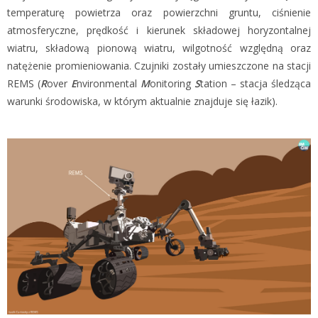
temperaturę powietrza oraz powierzchni gruntu, ciśnienie
atmosferyczne, prędkość i kierunek składowej horyzontalnej
wiatru, składową pionową wiatru, wilgotność względną oraz
natężenie promieniowania. Czujniki zostały umieszczone na stacji
REMS (
R
over
E
nvironmental
M
onitoring
S
tation – stacja śledząca
warunki środowiska, w którym aktualnie znajduje się łazik).