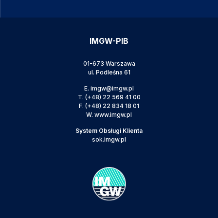
IMGW-PIB
01-673 Warszawa
ul. Podleśna 61
E.
imgw@imgw.pl
T.
(+48) 22 569 41 00
F.
(+48) 22 834 18 01
W.
www.imgw.pl
System Obsługi Klienta
sok.imgw.pl