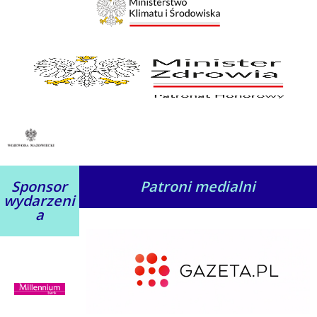
Sponsor
Patroni medialni
wydarzeni
a