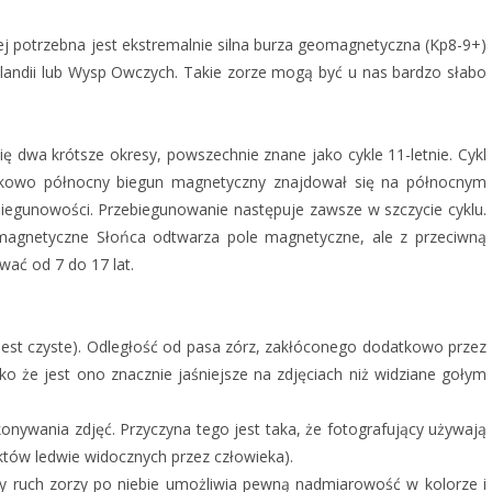
nej potrzebna jest ekstremalnie silna burza geomagnetyczna (Kp8-9+)
slandii lub Wysp Owczych. Takie zorze mogą być u nas bardzo słabo
ię dwa krótsze okresy, powszechnie znane jako cykle 11-letnie. Cykl
ątkowo północny biegun magnetyczny znajdował się na północnym
iegunowości. Przebiegunowanie następuje zawsze w szczycie cyklu.
agnetyczne Słońca odtwarza pole magnetyczne, ale z przeciwną
ać od 7 do 17 lat.
o jest czyste). Odległość od pasa zórz, zakłóconego dodatkowo przez
o że jest ono znacznie jaśniejsze na zdjęciach niż widziane gołym
nywania zdjęć. Przyczyna tego jest taka, że fotografujący używają
któw ledwie widocznych przez człowieka).
ny ruch zorzy po niebie umożliwia pewną nadmiarowość w kolorze i