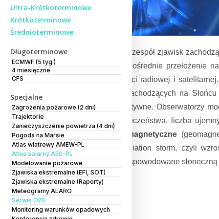
Ultra-Krótkoterminowe
Krótkoterminowe
Średnioterminowe
Długoterminowe
Pogoda kosmiczna to zespół zjawisk zachodząc
ECMWF (5 tyg.)
kosmicznym ma bezpośrednie przełożenie na 
4 miesięczne
CFS
zakłócenia w łączności radiowej i satelitarne
aktywności zjawisk zachodzących na Słońcu 
Specjalne
występują także pozytywne. Obserwatorzy mo
Zagrożenia pożarowe (2 dni)
Trajektorie
energetycznego społeczeństwa, liczba ujemn
Zanieczyszczenie powietrza (4 dni)
indeksy:
burze geomagnetyczne
(geomagnet
Pogoda na Marsie
Atlas wiatrowy AMEW-PL
radiacyjne
(solar radiation storm, czyli wzr
Atlas solarny AES-PL
zakłócenia jonosfery spowodowane słoneczną 
Modelowanie pożarowe
Zjawiska ekstremalne (EFI, SOT)
w oparciu o indeksy.
Zjawiska ekstremalne (Raporty)
Meteogramy ALARO
Serwis OZE
Monitoring warunków opadowych
Konferencja zdrowie