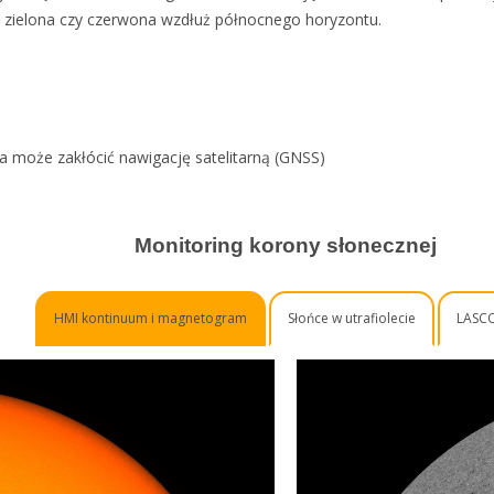
st zielona czy czerwona wzdłuż północnego horyzontu.
może zakłócić nawigację satelitarną (GNSS)
Monitoring korony słonecznej
HMI kontinuum i magnetogram
Słońce w utrafiolecie
LASC