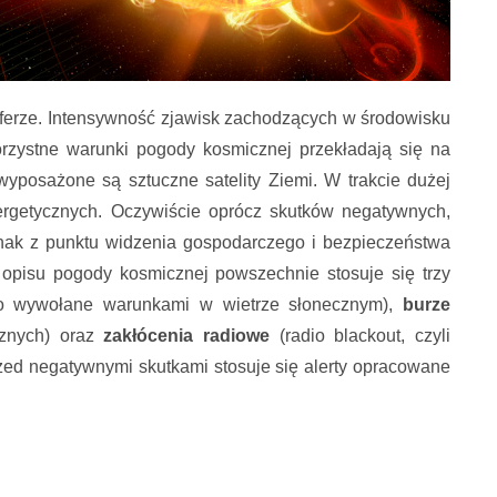
sferze. Intensywność zjawisk zachodzących w środowisku
zystne warunki pogody kosmicznej przekładają się na
 wyposażone są sztuczne satelity Ziemi. W trakcie dużej
ergetycznych. Oczywiście oprócz skutków negatywnych,
nak z punktu widzenia gospodarczego i bezpieczeństwa
opisu pogody kosmicznej powszechnie stosuje się trzy
go wywołane warunkami w wietrze słonecznym),
burze
ycznych) oraz
zakłócenia radiowe
(radio blackout, czyli
ed negatywnymi skutkami stosuje się alerty opracowane