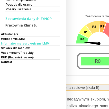
Pogoda dla granic
Pożary i skażenia
Zestawienia danych SYNOP
Pracownia Klimatu
Aktualności
#AkademiaLMM
Informator meteorologiczny LMM
Słownik dla mediów
Vademecum/Produkty
R&D (Badania i rozwój)
R0
Kontakt
Zakłócenia radiowe (skala R)
W celu zapobiegania negatywnym skutkom, wa
monitorowanie oraz analiza aktualnego sta