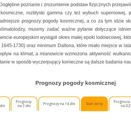
Dogłębne poznanie i zrozumienie podstaw fizycznych przejawów
e kosmiczne, rozbłyski gamma czy też wybuch supernowej, 
ładniejsze prognozy pogody kosmicznej, a co za tym idzie sk
klimatolodzy, musimy zadać ważne pytanie dotyczące istnie
encie europejskim wystąpił okres małej epoki lodowcowej, któr
 1645-1730) oraz minimum Daltona, które miało miejsce w lat
wpływ na klimat, a mianowicie wzmożona aktywność wulkanicz
tanie w sposób wyczerpujący konieczne są dalsze badania na
Prognozy pogody kosmicznej
y
Prognozy
Prognoza
Prognozy na 14 dni
Stan zorzy
 dni
na 3 dni
na DZ