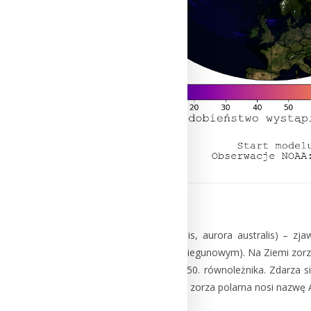
ZORZA POLARNA
Zorza polarna (Aurora borealis, aurora australis) – 
charakterze dipolowym (dwubiegunowym). Na Ziemi zorze
widoczne nawet w okolicach 50. równoleżnika. Zdarza s
Aurora borealis, a południowa zorza polarna nosi nazwę A