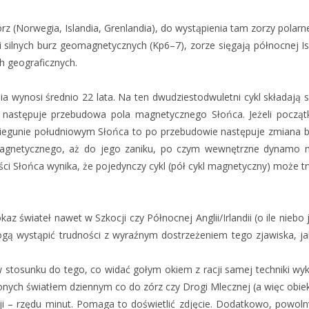
rz (Norwegia, Islandia, Grenlandia), do wystąpienia tam zorzy polar
 silnych burz geomagnetycznych (Kp6–7), zorze sięgają północnej I
h geograficznych.
a wynosi średnio 22 lata. Na ten dwudziestodwuletni cykl składają s
o następuje przebudowa pola magnetycznego Słońca. Jeżeli pocz
iegunie południowym Słońca to po przebudowie następuje zmiana b
magnetycznego, aż do jego zaniku, po czym wewnętrzne dynamo m
i Słońca wynika, że pojedynczy cykl (pół cykl magnetyczny) może trw
az świateł nawet w Szkocji czy Północnej Anglii/Irlandii (o ile nieb
gą wystąpić trudności z wyraźnym dostrzeżeniem tego zjawiska, jak
tosunku do tego, co widać gołym okiem z racji samej techniki wyko
onych światłem dziennym co do zórz czy Drogi Mlecznej (a więc obie
cji – rzędu minut. Pomaga to doświetlić zdjęcie. Dodatkowo, powol