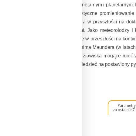
środowisku międzyplanetarnym i planetarnym. 
masy, rozbłyski, galaktyczne promieniowani
środowisko ziemskie, a w przyszłości na dok
negatywnymi skutkami. Jako meteorolodzy i 
klimatem. Wiadomo, że w przeszłości na kontyn
tym wystąpiły dwa minima Maundera (w latach
cykl nałożyły się inne zjawiska mogące mieć 
oceanach. Aby odpowiedzieć na postawiony py
Parametr
za ostatnie 7