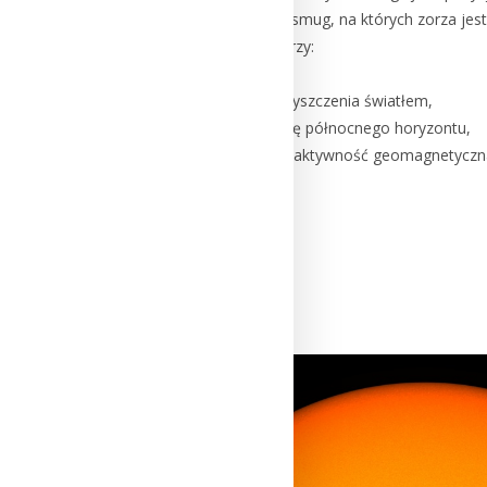
osiągnięcie efektu rozmytych smug, na których zorza je
Wskazówki w celu ujrzenia zorzy:
– Jasna, bezchmurna noc,
– Ciemne miejsce bez zanieczyszczenia światłem,
– Skierowanie wzroku w stronę północnego horyzontu,
– Zachowaj ostrożność, gdyż aktywność geomagnetyczna 