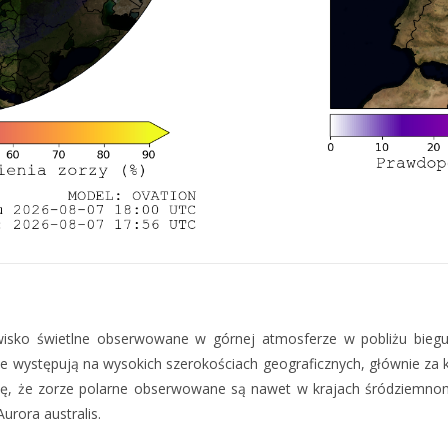
zjawisko świetlne obserwowane w górnej atmosferze w pobliżu bi
 występują na wysokich szerokościach geograficznych, głównie za
ię, że zorze polarne obserwowane są nawet w krajach śródziemnomo
urora australis.