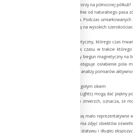
Kiedy i gdzie najlepiej szukać zorzy na północnej półkuli?
Polska jest położona na południe od naturalnego pasa zó
– co bardzo rzadko się zdarza. Podczas umiarkowanych i
widoczne, ponieważ występują na wysokich szerokościac
Słońce przechodzi cykl magnetyczny, którego czas trwani
magnetyczny Słońca to okres czasu w trakcie któreg
biegunie Słońca, a południowy biegun magnetyczny na b
Przed przebiegunowaniem następuje osłabienie pola 
biegunowością. Na podstawie analizy pomiarów aktywnośc
Zdjęcia zórz a ich obserwacje gołym okiem
Zorze polarne (ang. Northern Lights) mogą dać piękny pok
zanieczyszczenie światłem lub zmierzch, oznacza, że mo
okiem.
Zdjęcia zórz mogą wydawać się mało reprezentatywne w s
tego samego sprzętu do robienia zdjęć obiektów oświetl
To oznacza zazwyczaj użycie statywu i długiej ekspozy