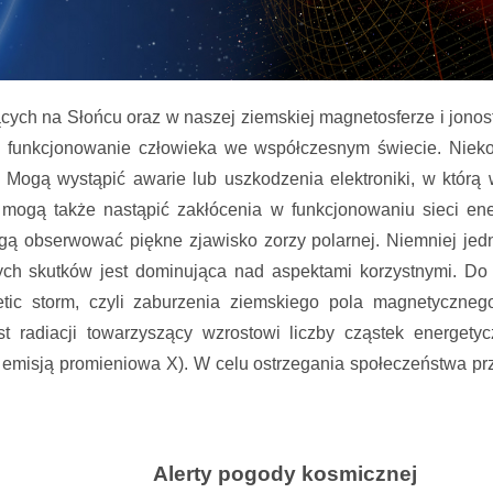
ych na Słońcu oraz w naszej ziemskiej magnetosferze i jono
funkcjonowanie człowieka we współczesnym świecie. Niekor
j. Mogą wystąpić awarie lub uszkodzenia elektroniki, w którą
mogą także nastąpić zakłócenia w funkcjonowaniu sieci en
gą obserwować piękne zjawisko zorzy polarnej. Niemniej jed
ych skutków jest dominująca nad aspektami korzystnymi.
Do 
ic storm, czyli zaburzenia ziemskiego pola magnetyczne
ost radiacji towarzyszący wzrostowi liczby cząstek energet
emisją promieniowa X). W celu ostrzegania społeczeństwa prz
Alerty pogody kosmicznej