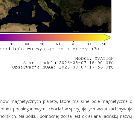
egunów magnetycznych planety, które ma silne pole magnetyczne o
 kołami podbiegunowymi, chociaż w sprzyjających warunkach bywają
rskich. Na półkuli północnej zorza jest określana łacińską nazwą