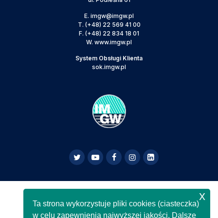
E.
imgw@imgw.pl
T.
(+48) 22 569 41 00
F.
(+48) 22 834 18 01
W.
www.imgw.pl
System Obsługi Klienta
sok.imgw.pl
x
Powyższa strona jest serwisem informacyjnym IMGW-
Ta strona wykorzystuje pliki cookies (ciasteczka)
PIB,
Copyright IMGW-PIB Wszelkie prawa zastrzeżone
w celu zapewnienia najwyższej jakości. Dalsze