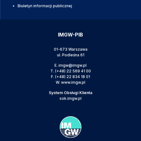
Biuletyn informacji publicznej
IMGW-PIB
01-673 Warszawa
ul. Podleśna 61
E.
imgw@imgw.pl
T.
(+48) 22 569 41 00
F.
(+48) 22 834 18 01
W.
www.imgw.pl
System Obsługi Klienta
sok.imgw.pl