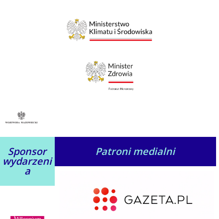
Sponsor
Patroni medialni
wydarzeni
a